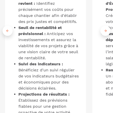
revient :
Identifiez
d'É
précisément vos coûts pour
Pro
chaque chantier afin d'établir
Cré
des prix justes et compétitifs.
vot
Seuil de rentabilité et
séc
prévisionnel :
Anticipez vos
Ges
investissements et assurez la
dép
viabilité de vos projets grâce à
ser
une vision claire de votre seuil
l'i
de rentabilité.
sal
Suivi des indicateurs :
légi
Bénéficiez d'un suivi régulier
Ren
de vos indicateurs budgétaires
Un 
et économiques pour des
abo
décisions éclairées.
et 
Projections de résultats :
fid
Établissez des prévisions
fiables pour une gestion
proactive de votre activité.