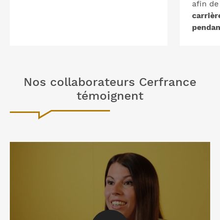
afin d
carrièr
pendan
Nos collaborateurs Cerfrance
témoignent
Voir la vidéo