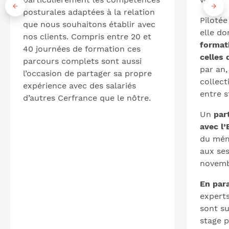
posturales adaptées à la relation
Piloté
que nous souhaitons établir avec
elle d
nos clients. Compris entre 20 et
format
40 journées de formation ces
celles 
parcours complets sont aussi
par an
l’occasion de partager sa propre
collect
expérience avec des salariés
entre s
d’autres Cerfrance que le nôtre.
Un
par
avec l
du mém
aux se
novemb
En par
expert
sont su
stage 