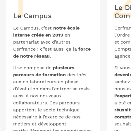
Le D
Le Campus
Com
Le Campus, c’est
notre école
Cerfran
interne créée en 2019
en
l’Ordr
partenariat avec d’autres
et com
Cerfrance : c’’est aussi ça la
force
Compta
de notre réseau
.
agence
Il se compose de
plusieurs
Si vou
parcours de formation
destinés
deveni
aux collaborateurs en phase
sachez
d’évolution dans l’entreprise mais
nous a
aussi à nos nouveaux
l’expe
collaborateurs. Ces parcours
a été c
apportent le socle technique
réussit
nécessaire à l’exercice de nos
compt
métiers et développent
souhait
particulièrement les compétences
voie.